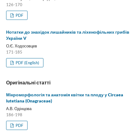
126-170
PDF
Нотатки до знахідок лишайників та ліхенофільних грибів
України V
О.Є. Ходосовцев
171-185
PDF (English)
Оригінальні статті
Мікроморфологія та анатомія квітки та плоду у Circaea
lutetiana (Onagraceae)
А.В. Одінцова
186-198
PDF