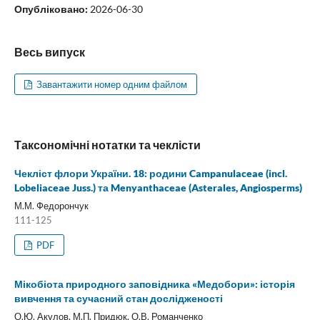
Опубліковано:
2026-06-30
Весь випуск
Завантажити номер одним файлом
Таксономічні нотатки та чеклісти
Чекліст флори України. 18: родини Campanulaceae (incl.
Lobeliaceae Juss.) та Menyanthaceae (Asterales, Angiosperms)
М.М. Федорончук
111-125
PDF
Мікобіота природного заповідника «Медобори»: історія
вивчення та сучасний стан дослідженості
О.Ю. Акулов, М.П. Придюк, О.В. Романченко