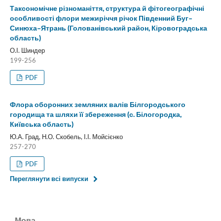
Таксономічне різноманіття, структура й фітогеографічні
особливості флори межиріччя річок Південний Буг–
Синюха–Ятрань (Голованівський район, Кіровоградська
область)
О.І. Шиндер
199-256
PDF
Флора оборонних земляних валів Білгородського
городища та шляхи її збереження (с. Білогородка,
Київська область)
Ю.А. Град, Н.О. Скобель, І.І. Мойсієнко
257-270
PDF
Переглянути всі випуски
Мова