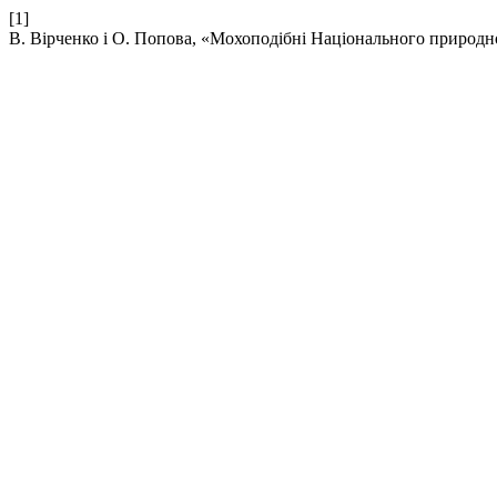
[1]
В. Вірченко і О. Попова, «Мохоподібні Національного природно