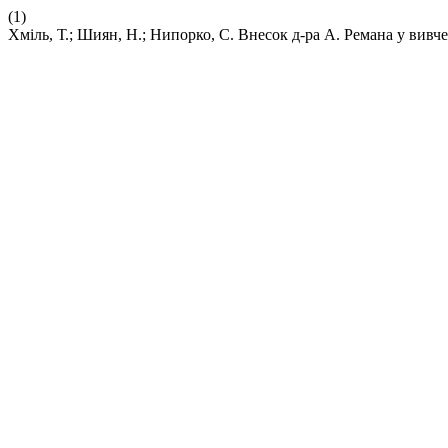
(1)
Хміль, Т.; Шиян, Н.; Нипорко, С. Внесок д-ра А. Ремана у вив