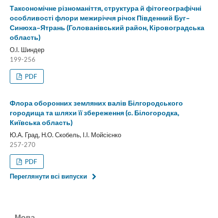
Таксономічне різноманіття, структура й фітогеографічні
особливості флори межиріччя річок Південний Буг–
Синюха–Ятрань (Голованівський район, Кіровоградська
область)
О.І. Шиндер
199-256
PDF
Флора оборонних земляних валів Білгородського
городища та шляхи її збереження (с. Білогородка,
Київська область)
Ю.А. Град, Н.О. Скобель, І.І. Мойсієнко
257-270
PDF
Переглянути всі випуски
Мова