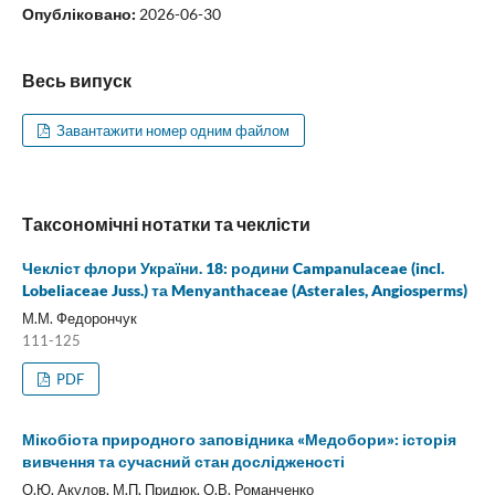
Опубліковано:
2026-06-30
Весь випуск
Завантажити номер одним файлом
Таксономічні нотатки та чеклісти
Чекліст флори України. 18: родини Campanulaceae (incl.
Lobeliaceae Juss.) та Menyanthaceae (Asterales, Angiosperms)
М.М. Федорончук
111-125
PDF
Мікобіота природного заповідника «Медобори»: історія
вивчення та сучасний стан дослідженості
О.Ю. Акулов, М.П. Придюк, О.В. Романченко