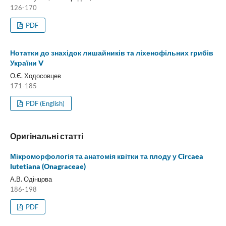
126-170
PDF
Нотатки до знахідок лишайників та ліхенофільних грибів
України V
О.Є. Ходосовцев
171-185
PDF (English)
Оригінальні статті
Мікроморфологія та анатомія квітки та плоду у Circaea
lutetiana (Onagraceae)
А.В. Одінцова
186-198
PDF